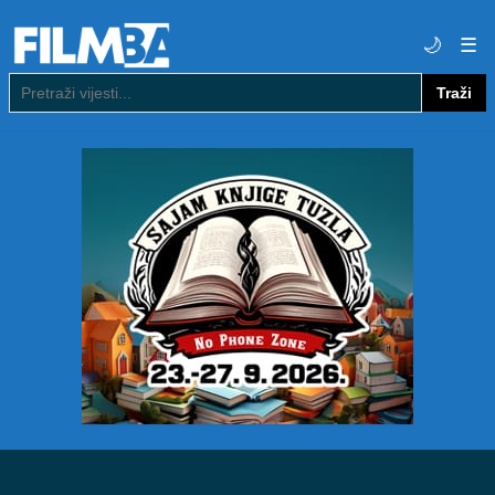
🌙
☰
Traži
Pretraga