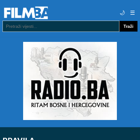
🌙
☰
Traži
Pretraga