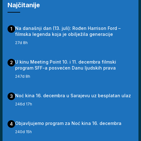
Najčitanije
Na današnji dan (13. juli): Rođen Harrison Ford –
1
filmska legenda koja je obilježila generacije
27d 8h
U kinu Meeting Point 10. i 11. decembra filmski
2
program SFF-a posvećen Danu ljudskih prava
247d 8h
Noć kina 16. decembra u Sarajevu uz besplatan ulaz
3
246d 17h
Objavljujemo program za Noć kina 16. decembra
4
240d 15h