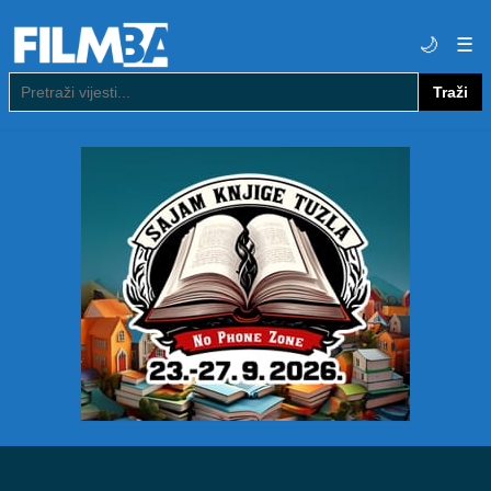
🌙
☰
Traži
Pretraga