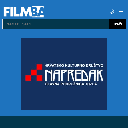
🌙
☰
Traži
Pretraga