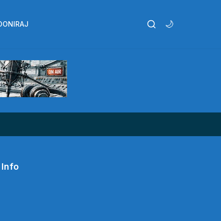
🌙
DONIRAJ
Info