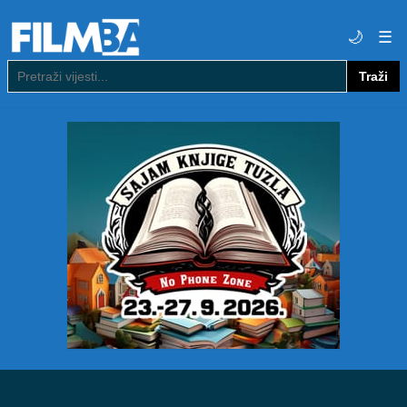
🌙
☰
Traži
Pretraga