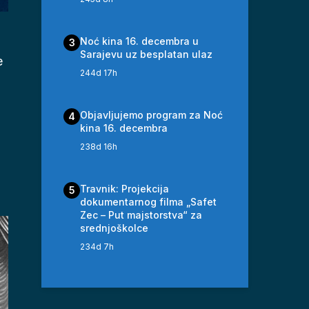
Noć kina 16. decembra u
3
Sarajevu uz besplatan ulaz
e
244d 17h
Objavljujemo program za Noć
4
kina 16. decembra
238d 16h
Travnik: Projekcija
5
dokumentarnog filma „Safet
Zec – Put majstorstva“ za
srednjoškolce
234d 7h