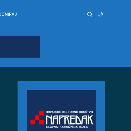
🌙
DONIRAJ