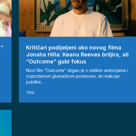
n”
Kritičari podijeljeni oko novog filma
Jonaha Hilla: Keanu Reeves briljira, ali
“Outcome” gubi fokus
Novi film “Outcome” stigao je s velikim ambicijama i
zvjezdanom glumačkom postavom, ali reakcije
publike…
116d