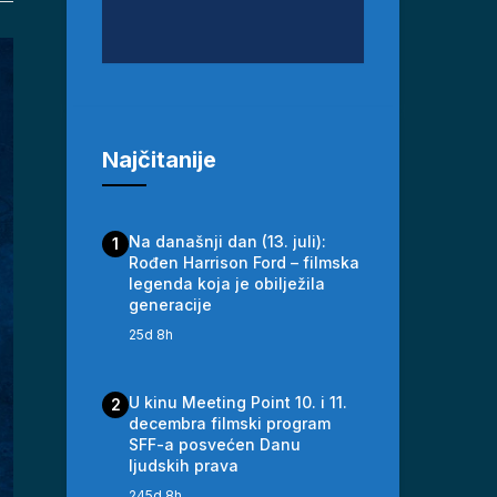
Najčitanije
Na današnji dan (13. juli):
1
Rođen Harrison Ford – filmska
legenda koja je obilježila
generacije
25d 8h
U kinu Meeting Point 10. i 11.
2
decembra filmski program
SFF-a posvećen Danu
ljudskih prava
245d 8h