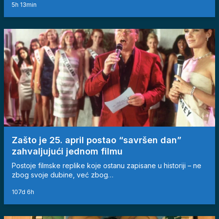
5h 13min
Zašto je 25. april postao “savršen dan”
zahvaljujući jednom filmu
Postoje filmske replike koje ostanu zapisane u historiji – ne
zbog svoje dubine, već zbog…
107d 6h