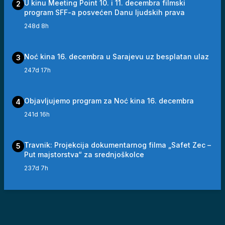
U kinu Meeting Point 10. i 11. decembra filmski
2
program SFF-a posvećen Danu ljudskih prava
248d 8h
Noć kina 16. decembra u Sarajevu uz besplatan ulaz
3
247d 17h
Objavljujemo program za Noć kina 16. decembra
4
241d 16h
Travnik: Projekcija dokumentarnog filma „Safet Zec –
5
Put majstorstva“ za srednjoškolce
237d 7h