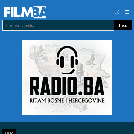
🌙
☰
Traži
Pretraga
FILM