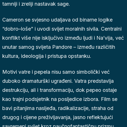
tamniji i zreliji nastavak sage.
Cameron se svjesno udaljava od binarne logike
“dobro–loše” i uvodi svijet moralnih sivila. Centralni
konflikt više nije isključivo između ljudi i Na’vija, već
unutar samog svijeta Pandore – između različitih
kultura, ideologija i pristupa opstanku.
Motivi vatre i pepela nisu samo simbolički već
duboko dramaturški ugrađeni. Vatra predstavlja
destrukciju, ali i transformaciju, dok pepeo ostaje
kao trajni podsjetnik na posljedice izbora. Film se
bavi pitanjima nasljeđa, radikalizacije, straha od
drugog i cijene preživljavanja, jasno reflektujući
savremeni svijet kroz naučnofantastičnu prizmu.