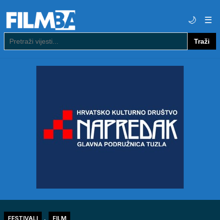
🌙
☰
Traži
Pretraga
,
FESTIVALI
FILM